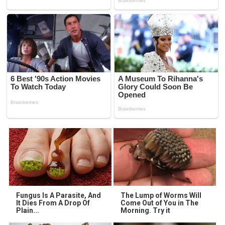
Fungus Is A Parasite, And
The Lump of Worms Will
It Dies From A Drop Of
Come Out of You in The
Plain...
Morning. Try it