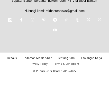
seputar Banten berbadan hukum resmi PT Visi Siber Banten
Hubungi kami:
rdkbantennews@gmail.com
Redaksi
Pedoman Media Siber
Tentang Kami
Lowongan Kerja
Privacy Policy
Terms & Conditions
© PT Visi Siber Banten 2016-2025