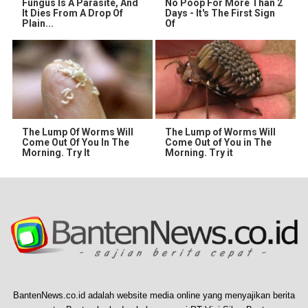
Fungus Is A Parasite, And
No Poop For More Than 2
It Dies From A Drop Of
Days - It's The First Sign
Plain...
Of
The Lump Of Worms Will
The Lump of Worms Will
Come Out Of You In The
Come Out of You in The
Morning. Try It
Morning. Try it
BantenNews.co.id adalah website media online yang menyajikan berita