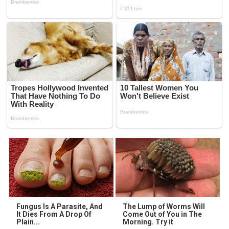
Fungus Is A Parasite, And
The Lump of Worms Will
It Dies From A Drop Of
Come Out of You in The
Plain...
Morning. Try it