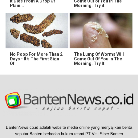
It Dies From A Drop Of
Come Out of You in The
Plain...
Morning. Try it
No Poop For More Than 2
The Lump Of Worms Will
Days - It's The First Sign
Come Out Of You In The
Of
Morning. Try It
BantenNews.co.id adalah website media online yang menyajikan berita
seputar Banten berbadan hukum resmi PT Visi Siber Banten