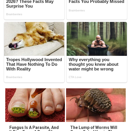
Fungus Is A Parasite, And
The Lump of Worms Will