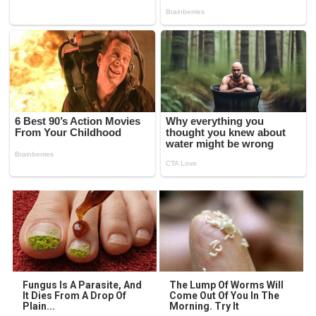
Fungus Is A Parasite, And
The Lump Of Worms Will
It Dies From A Drop Of
Come Out Of You In The
Plain...
Morning. Try It