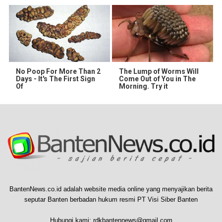
No Poop For More Than 2
The Lump of Worms Will
Days - It's The First Sign
Come Out of You in The
Of
Morning. Try it
BantenNews.co.id adalah website media online yang menyajikan berita
seputar Banten berbadan hukum resmi PT Visi Siber Banten
Hubungi kami:
rdkbantennews@gmail.com