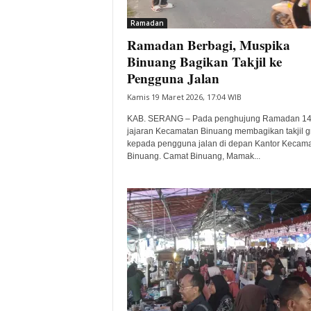
i
Ramadan
t
Ramadan Berbagi, Muspika
a
B
Binuang Bagikan Takjil ke
a
Pengguna Jalan
n
Kamis 19 Maret 2026, 17:04 WIB
t
e
KAB. SERANG – Pada penghujung Ramadan 14
n
jajaran Kecamatan Binuang membagikan takjil gr
H
kepada pengguna jalan di depan Kantor Kecam
Binuang. Camat Binuang, Mamak...
a
r
i
I
n
i