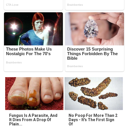
Fungus Is A Parasite, And
No Poop For More Than 2
It Dies From A Drop Of
Days - It's The First Sign
Plain...
Of