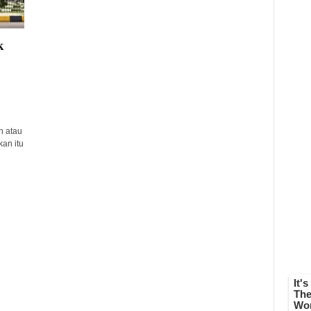
k
n atau
an itu