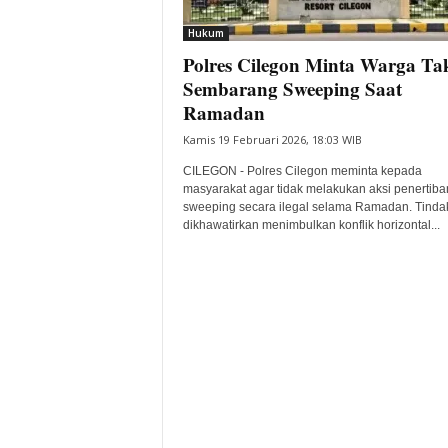
i
Hukum
t
Polres Cilegon Minta Warga Ta
a
B
Sembarang Sweeping Saat
a
Ramadan
n
Kamis 19 Februari 2026, 18:03 WIB
t
e
CILEGON - Polres Cilegon meminta kepada
n
masyarakat agar tidak melakukan aksi penertiba
H
sweeping secara ilegal selama Ramadan. Tindak
dikhawatirkan menimbulkan konflik horizontal...
a
r
i
I
n
i