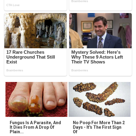
Fungus Is A Parasite, And
No Poop For More Than 2
It Dies From A Drop Of
Days - It's The First Sign
Plain...
Of