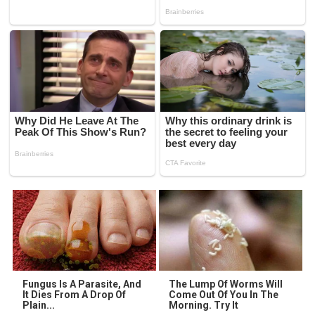
Fungus Is A Parasite, And
The Lump Of Worms Will
It Dies From A Drop Of
Come Out Of You In The
Plain...
Morning. Try It