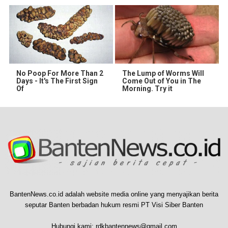
No Poop For More Than 2
The Lump of Worms Will
Days - It's The First Sign
Come Out of You in The
Of
Morning. Try it
BantenNews.co.id adalah website media online yang menyajikan berita
seputar Banten berbadan hukum resmi PT Visi Siber Banten
Hubungi kami:
rdkbantennews@gmail.com