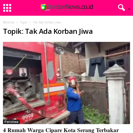
Beranda
Topik
Tak Ada Korban Jiwa
Topik: Tak Ada Korban Jiwa
Peristiwa
4 Rumah Warga Cipare Kota Serang Terbakar