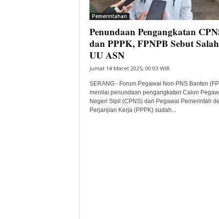
i
Pemerintahan
t
Penundaan Pengangkatan CPN
a
B
dan PPPK, FPNPB Sebut Salah
a
UU ASN
n
Jumat 14 Maret 2025, 00:03 WIB
t
e
SERANG - Forum Pegawai Non PNS Banten (F
n
menilai penundaan pengangkatan Calon Pegaw
H
Negeri Sipil (CPNS) dan Pegawai Pemerintah d
Perjanjian Kerja (PPPK) sudah...
a
r
i
I
n
i