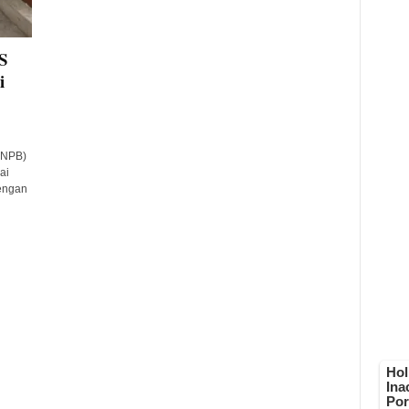
S
i
PNPB)
ai
engan