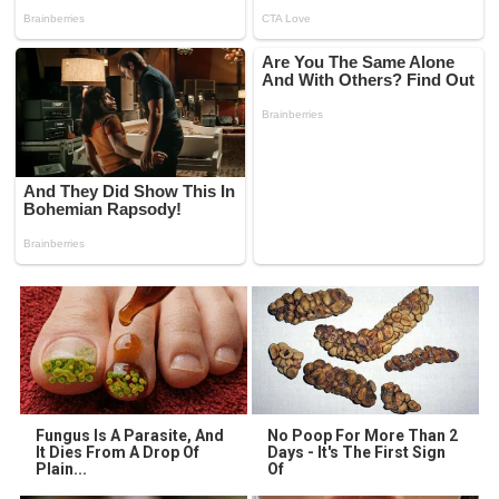
Fungus Is A Parasite, And
No Poop For More Than 2
It Dies From A Drop Of
Days - It's The First Sign
Plain...
Of