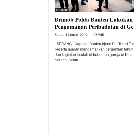
i
Hukum
t
Brimob Polda Banten Lakukan
a
B
Pengamanan Peribadatan di Ge
a
Selasa 1 Januari 2019, 11:03 WIB
n
t
SERANG - Kapolda Banten Irjend Pol Tomsi Toh
e
beserta jajaran mengamankan pergantian tahun
dan kegiatan ibadah di beberapa gereja di Kota
n
Serang, Senin...
H
a
r
i
I
n
i