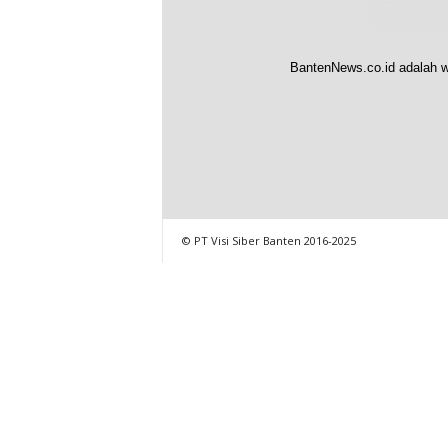
BantenNews.co.id adalah w
© PT Visi Siber Banten 2016-2025