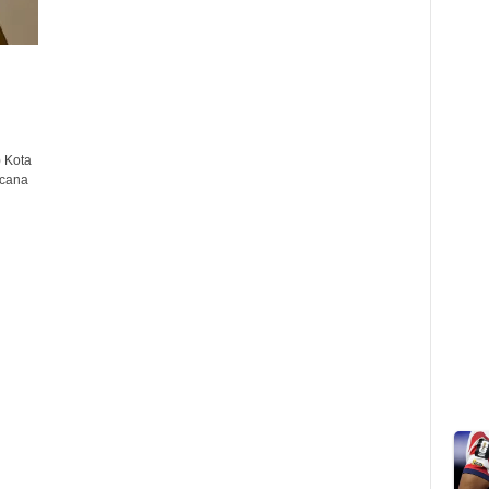
 Kota
ncana