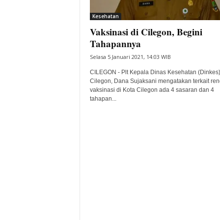
i
Kesehatan
t
Vaksinasi di Cilegon, Begini
a
B
Tahapannya
a
Selasa 5 Januari 2021, 14:03 WIB
n
t
CILEGON - Plt Kepala Dinas Kesehatan (Dinkes)
e
Cilegon, Dana Sujaksani mengatakan terkait re
vaksinasi di Kota Cilegon ada 4 sasaran dan 4
n
tahapan...
H
a
r
i
I
n
i