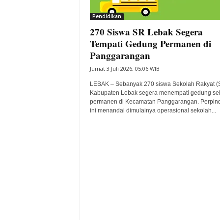
i
Pendidikan
t
270 Siswa SR Lebak Segera
a
B
Tempati Gedung Permanen di
a
Panggarangan
n
Jumat 3 Juli 2026, 05:06 WIB
t
e
LEBAK – Sebanyak 270 siswa Sekolah Rakyat (
n
Kabupaten Lebak segera menempati gedung se
H
permanen di Kecamatan Panggarangan. Perpin
ini menandai dimulainya operasional sekolah...
a
r
i
I
n
i