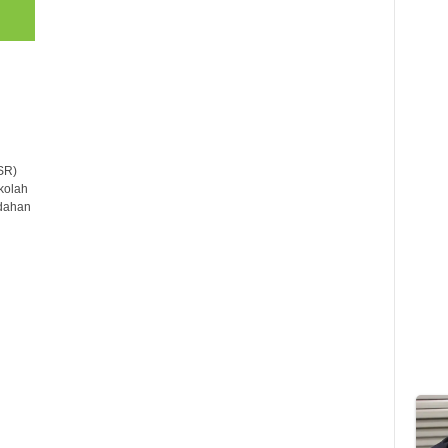
SR)
kolah
dahan