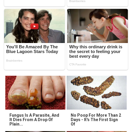
Fungus Is A Parasite, And
No Poop For More Than 2
It Dies From A Drop Of
Days - It's The First Sign
Plain...
Of