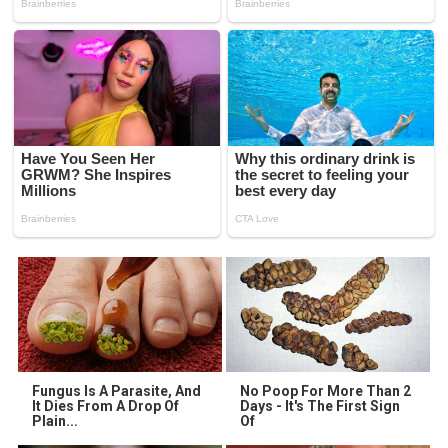
Fungus Is A Parasite, And
No Poop For More Than 2
It Dies From A Drop Of
Days - It's The First Sign
Plain...
Of