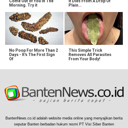
Come Out of You in The
It Dies From A Drop Of
Morning. Try it
Plain...
No Poop For More Than 2
This Simple Trick
Days - It's The First Sign
Removes All Parasites
Of
From Your Body!
BantenNews.co.id adalah website media online yang menyajikan berita
seputar Banten berbadan hukum resmi PT Visi Siber Banten