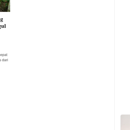
ng
gul
cepat
 dari