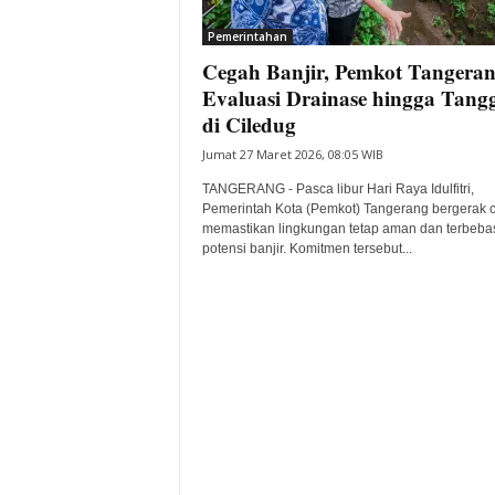
i
Pemerintahan
t
Cegah Banjir, Pemkot Tangera
a
B
Evaluasi Drainase hingga Tang
a
di Ciledug
n
Jumat 27 Maret 2026, 08:05 WIB
t
e
TANGERANG - Pasca libur Hari Raya Idulfitri,
n
Pemerintah Kota (Pemkot) Tangerang bergerak 
H
memastikan lingkungan tetap aman dan terbebas
potensi banjir. Komitmen tersebut...
a
r
i
I
n
i