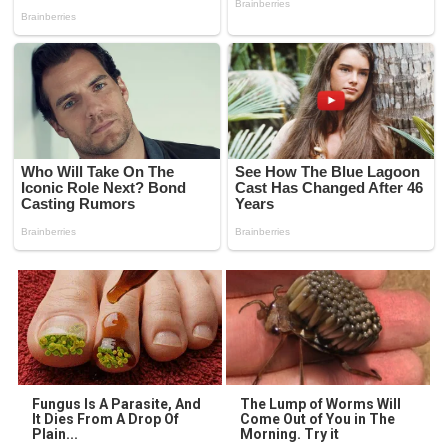
Fungus Is A Parasite, And
The Lump of Worms Will
It Dies From A Drop Of
Come Out of You in The
Plain...
Morning. Try it