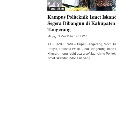
i
Pendidikan
t
Kampus Politeknik Ismet Iskan
a
B
Segera Dibangun di Kabupaten
a
Tangerang
n
Minggu 3 Mei 2026, 14:17 WIB
t
e
KAB. TANGERANG - Bupati Tangerang, Moch. M
n
Rasyid, bersama Wakil Bupati Tangerang, Intan 
H
Hikmah, menghadiri acara soft launching Politek
Ismet Iskandar Indonesia yang...
a
r
i
I
n
i