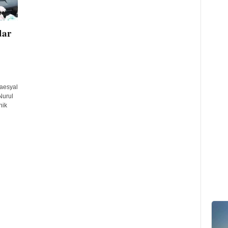
dar
aesyal
Nurul
nik