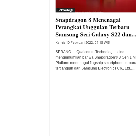
i
Teknologi
t
Snapdragon 8 Menenagai
a
B
Perangkat Unggulan Terbaru
a
Samsung Seri Galaxy S22 dan..
n
Kamis 10 Februari 2022, 07:15 WIB
t
e
SERANG — Qualcomm Technologies, Inc.
n
mengumumkan bahwa Snapdragon® 8 Gen 1 Mo
H
Platform menenagai flagship smartphone terbar
tercanggih dari Samsung Electronics Co., Ltd.,...
a
r
i
I
n
i