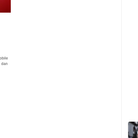
.
bile
u dan