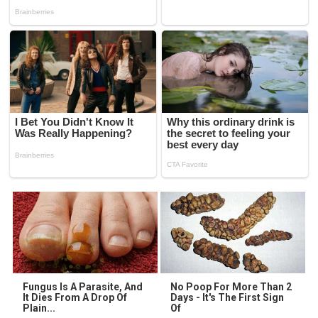
Fungus Is A Parasite, And
No Poop For More Than 2
It Dies From A Drop Of
Days - It's The First Sign
Plain...
Of