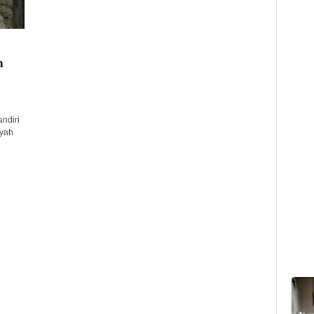
m
ndiri
yah