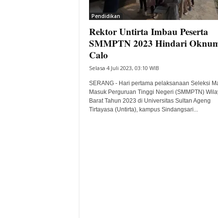
i
Pendidikan
t
Rektor Untirta Imbau Peserta
a
B
SMMPTN 2023 Hindari Oknu
a
Calo
n
Selasa 4 Juli 2023, 03:10 WIB
t
e
SERANG - Hari pertama pelaksanaan Seleksi Ma
n
Masuk Perguruan Tinggi Negeri (SMMPTN) Wila
H
Barat Tahun 2023 di Universitas Sultan Ageng
Tirtayasa (Untirta), kampus Sindangsari...
a
r
i
I
n
i