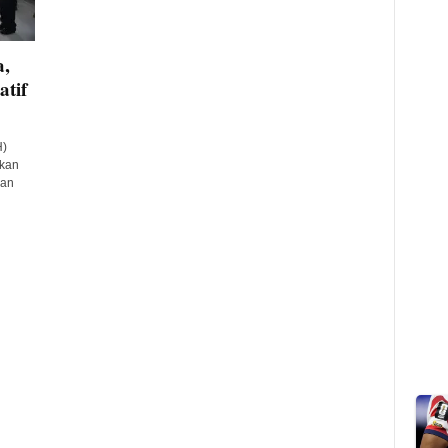
a,
tif
H)
kan
san