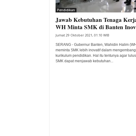
i
Pendidikan
t
Jawab Kebutuhan Tenaga Kerj
a
B
WH Minta SMK di Banten Inova
a
Jumat 29 Oktober 2021, 01:10 WIB
n
t
SERANG - Gubernur Banten, Wahidin Halim (W
e
meminta SMK lebih inovatif dalam mengembang
kurikulum pendidikan. Hal itu tentunya agar lulu
n
SMK dapat menjawab kebutuhan...
H
a
r
i
I
n
i