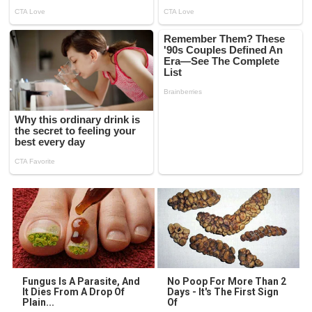
Fungus Is A Parasite, And
No Poop For More Than 2
It Dies From A Drop Of
Days - It's The First Sign
Plain...
Of