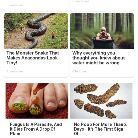
Fungus Is A Parasite, And
No Poop For More Than 2
It Dies From A Drop Of
Days - It's The First Sign
Plain...
Of