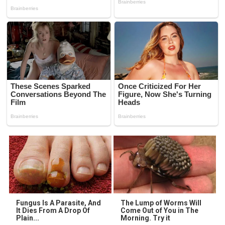
Fungus Is A Parasite, And
The Lump of Worms Will
It Dies From A Drop Of
Come Out of You in The
Plain...
Morning. Try it