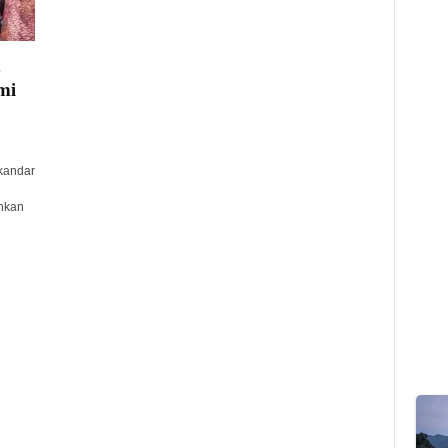
,
mi
kandar
hkan