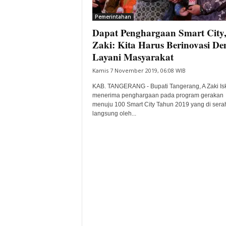
i
Pemerintahan
t
Dapat Penghargaan Smart City
a
B
Zaki: Kita Harus Berinovasi De
a
Layani Masyarakat
n
Kamis 7 November 2019, 06:08 WIB
t
e
KAB. TANGERANG - Bupati Tangerang, A Zaki Is
n
menerima penghargaan pada program gerakan
H
menuju 100 Smart City Tahun 2019 yang di sera
langsung oleh...
a
r
i
I
n
i