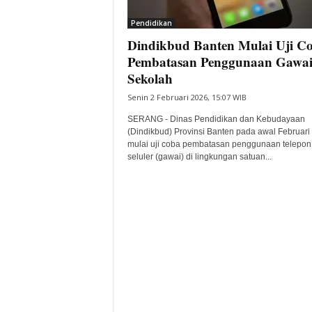
i
Pendidikan
t
Dindikbud Banten Mulai Uji C
a
B
Pembatasan Penggunaan Gawai
a
Sekolah
n
Senin 2 Februari 2026, 15:07 WIB
t
e
SERANG - Dinas Pendidikan dan Kebudayaan
n
(Dindikbud) Provinsi Banten pada awal Februari
H
mulai uji coba pembatasan penggunaan telepon
seluler (gawai) di lingkungan satuan...
a
r
i
I
n
i