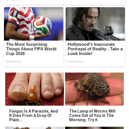
Fungus Is A Parasite, And
The Lump of Worms Will
It Dies From A Drop Of
Come Out of You in The
Plain...
Morning. Try it