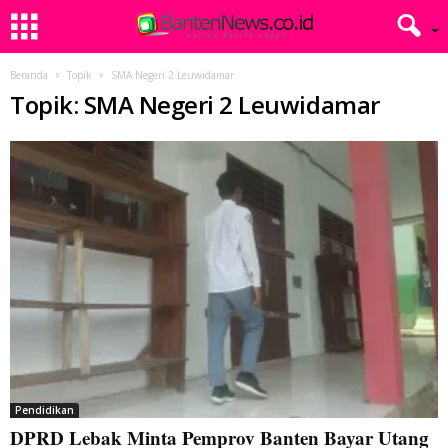
Beranda
Topik
SMA Negeri 2 Leuwidamar
Topik: SMA Negeri 2 Leuwidamar
Pendidikan
DPRD Lebak Minta Pemprov Banten Bayar Utang