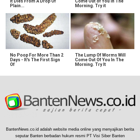
It Dies From A Drop Of
Come Out of You in The
Plain...
Morning. Try it
No Poop For More Than 2
The Lump Of Worms Will
Days - It's The First Sign
Come Out Of You In The
Of
Morning. Try It
BantenNews.co.id adalah website media online yang menyajikan berita
seputar Banten berbadan hukum resmi PT Visi Siber Banten