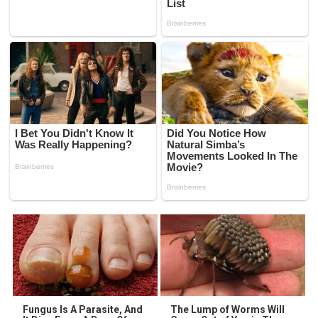
Fungus Is A Parasite, And
The Lump of Worms Will