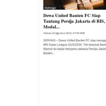
i
Olahraga
t
Dewa United Banten FC Siap
a
B
Tantang Persija Jakarta di BIS,
a
Modal...
n
Selasa 26 Agustus 2025, 07:04 WIB
t
e
SERANG – Dewa United Banten FC siap mengg
n
BRI Super League 2025/2026. Tim berjuluk Ban
H
Warrior itu bakal menjamu raksasa Persija Jakart
Banten...
a
r
i
I
n
i