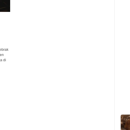
ebrak
ten
a di