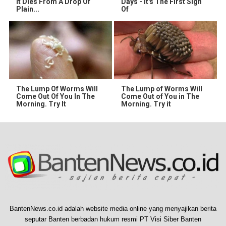
It Dies From A Drop Of
Days - It's The First Sign
Plain...
Of
The Lump Of Worms Will
The Lump of Worms Will
Come Out Of You In The
Come Out of You in The
Morning. Try It
Morning. Try it
BantenNews.co.id adalah website media online yang menyajikan berita
seputar Banten berbadan hukum resmi PT Visi Siber Banten