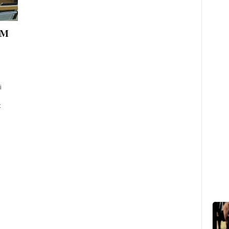
BM
i
t