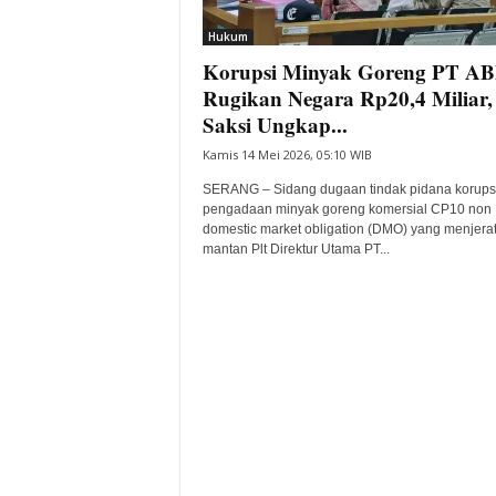
i
Hukum
t
Korupsi Minyak Goreng PT A
a
B
Rugikan Negara Rp20,4 Miliar,
a
Saksi Ungkap...
n
Kamis 14 Mei 2026, 05:10 WIB
t
e
SERANG – Sidang dugaan tindak pidana korups
n
pengadaan minyak goreng komersial CP10 non
H
domestic market obligation (DMO) yang menjera
mantan Plt Direktur Utama PT...
a
r
i
I
n
i