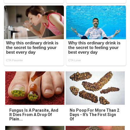
Fungus Is A Parasite, And
No Poop For More Than 2
It Dies From A Drop Of
Days - It's The First Sign
Plain...
Of