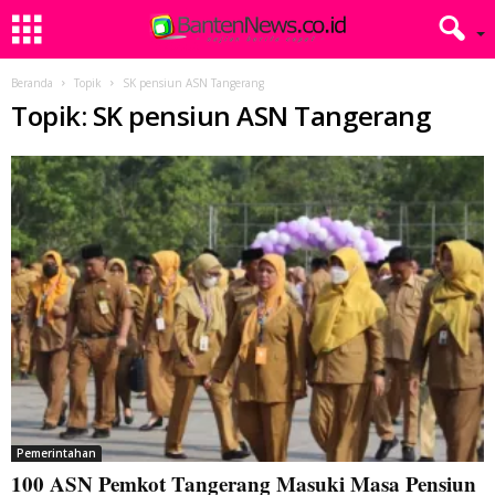
Beranda
Topik
SK pensiun ASN Tangerang
Topik: SK pensiun ASN Tangerang
Pemerintahan
100 ASN Pemkot Tangerang Masuki Masa Pensiun