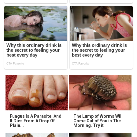
Fungus Is A Parasite, And
The Lump of Worms Will
It Dies From A Drop Of
Come Out of You in The
Plain...
Morning. Try it