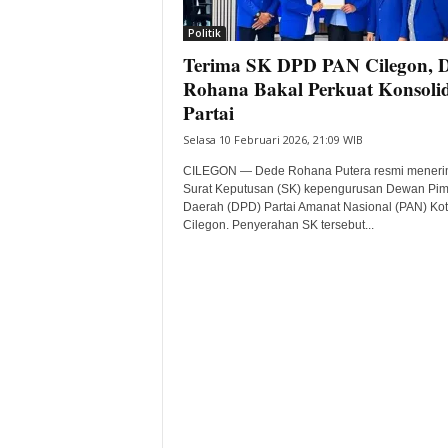
i
Politik
t
Terima SK DPD PAN Cilegon, 
a
B
Rohana Bakal Perkuat Konsolid
a
Partai
n
Selasa 10 Februari 2026, 21:09 WIB
t
e
CILEGON — Dede Rohana Putera resmi mener
n
Surat Keputusan (SK) kepengurusan Dewan Pi
H
Daerah (DPD) Partai Amanat Nasional (PAN) Ko
Cilegon. Penyerahan SK tersebut...
a
r
i
I
n
i