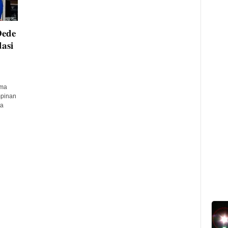
Dede
asi
ima
mpinan
ta