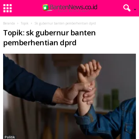
Beranda
Topik
Sk gubernur banten pemberhentian dprd
Topik: sk gubernur banten
pemberhentian dprd
Politik