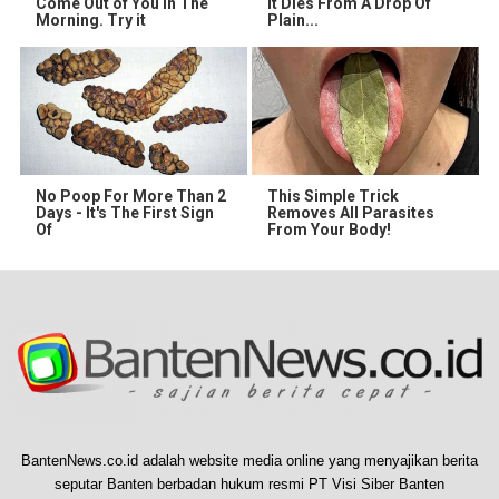
Come Out of You in The
It Dies From A Drop Of
Morning. Try it
Plain...
No Poop For More Than 2
This Simple Trick
Days - It's The First Sign
Removes All Parasites
Of
From Your Body!
BantenNews.co.id adalah website media online yang menyajikan berita
seputar Banten berbadan hukum resmi PT Visi Siber Banten