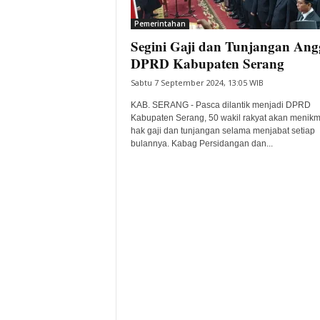
i
Pemerintahan
t
Segini Gaji dan Tunjangan Ang
a
B
DPRD Kabupaten Serang
a
Sabtu 7 September 2024, 13:05 WIB
n
t
KAB. SERANG - Pasca dilantik menjadi DPRD
e
Kabupaten Serang, 50 wakil rakyat akan menikm
hak gaji dan tunjangan selama menjabat setiap
n
bulannya. Kabag Persidangan dan...
H
a
r
i
I
n
i