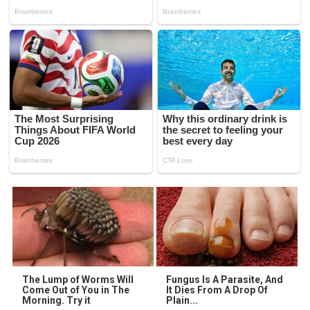
The Lump of Worms Will
Fungus Is A Parasite, And
Come Out of You in The
It Dies From A Drop Of
Morning. Try it
Plain...