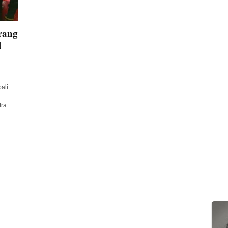
rang
l
ali
a
dra