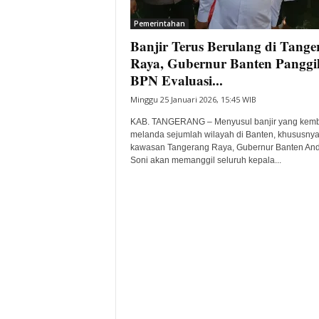
i
Pemerintahan
t
Banjir Terus Berulang di Tange
a
B
Raya, Gubernur Banten Panggi
a
BPN Evaluasi...
n
Minggu 25 Januari 2026, 15:45 WIB
t
e
KAB. TANGERANG – Menyusul banjir yang kemb
n
melanda sejumlah wilayah di Banten, khususny
H
kawasan Tangerang Raya, Gubernur Banten An
Soni akan memanggil seluruh kepala...
a
r
i
I
n
i