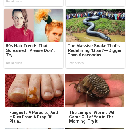
Fungus Is A Parasite, And
The Lump of Worms Will
It Dies From A Drop Of
Come Out of You in The
Plain...
Morning. Try it