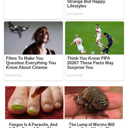
Fungus Is A Parasite, And
The Lump of Worms Will