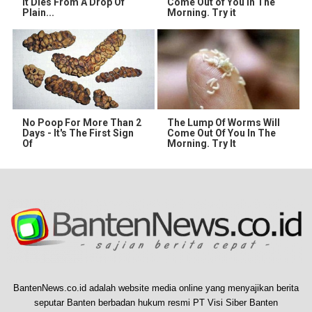
It Dies From A Drop Of
Come Out of You in The
Plain...
Morning. Try it
No Poop For More Than 2
The Lump Of Worms Will
Days - It's The First Sign
Come Out Of You In The
Of
Morning. Try It
BantenNews.co.id adalah website media online yang menyajikan berita
seputar Banten berbadan hukum resmi PT Visi Siber Banten