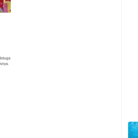
diduga
snya.