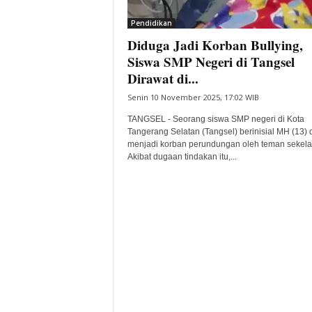
i
Pendidikan
t
Diduga Jadi Korban Bullying,
a
B
Siswa SMP Negeri di Tangsel
a
Dirawat di...
n
Senin 10 November 2025, 17:02 WIB
t
e
TANGSEL - Seorang siswa SMP negeri di Kota
n
Tangerang Selatan (Tangsel) berinisial MH (13) 
H
menjadi korban perundungan oleh teman sekela
Akibat dugaan tindakan itu,...
a
r
i
I
n
i