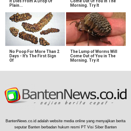
It Dies From A Drop Of
Come Out Of You In The
Plain...
Morning. Try It
No Poop For More Than 2
The Lump of Worms Will
Days - It's The First Sign
Come Out of You in The
Of
Morning. Try it
BantenNews.co.id adalah website media online yang menyajikan berita
seputar Banten berbadan hukum resmi PT Visi Siber Banten