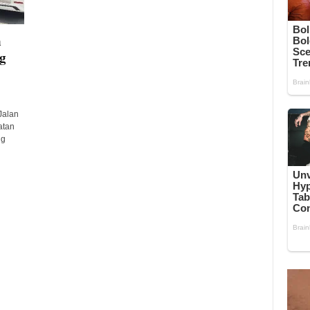
n
g
Jalan
atan
ng