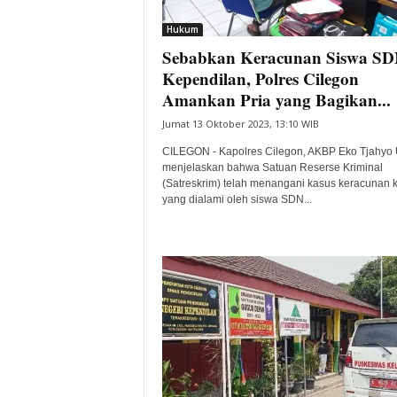
i
Hukum
t
Sebabkan Keracunan Siswa S
a
B
Kependilan, Polres Cilegon
a
Amankan Pria yang Bagikan...
n
Jumat 13 Oktober 2023, 13:10 WIB
t
e
CILEGON - Kapolres Cilegon, AKBP Eko Tjahyo 
n
menjelaskan bahwa Satuan Reserse Kriminal
H
(Satreskrim) telah menangani kasus keracunan 
yang dialami oleh siswa SDN...
a
r
i
I
n
i