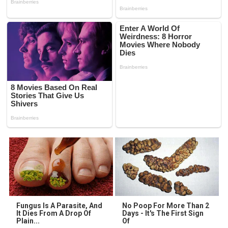
Fungus Is A Parasite, And
No Poop For More Than 2
It Dies From A Drop Of
Days - It's The First Sign
Plain...
Of