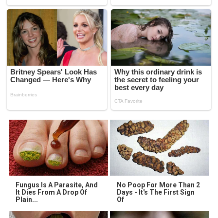
Fungus Is A Parasite, And
No Poop For More Than 2
It Dies From A Drop Of
Days - It's The First Sign
Plain...
Of